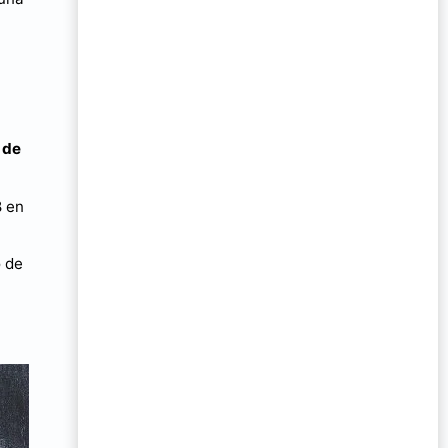
 de
8 en
o de