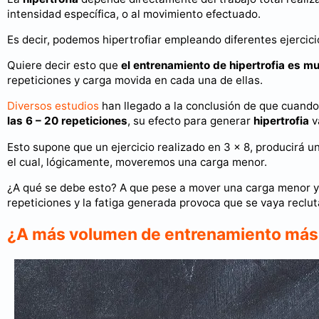
intensidad específica, o al movimiento efectuado.
Es decir, podemos hipertrofiar empleando diferentes ejercic
Quiere decir esto que
el entrenamiento de hipertrofia es m
repeticiones y carga movida en cada una de ellas.
Diversos estudios
han llegado a la conclusión de que cuand
las 6 – 20 repeticiones
, su efecto para generar
hipertrofia
v
Esto supone que un ejercicio realizado en 3 x 8, producirá una
el cual, lógicamente, moveremos una carga menor.
¿A qué se debe esto? A que pese a mover una carga menor y
repeticiones y la fatiga generada provoca que se vaya recl
¿A más volumen de entrenamiento más