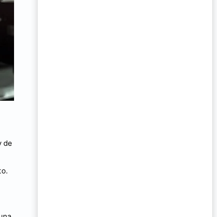
y de
to.
 una