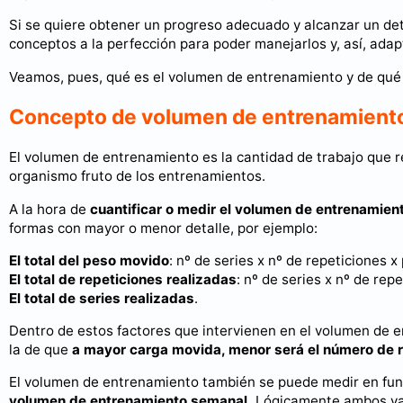
Si se quiere obtener un progreso adecuado y alcanzar un dete
conceptos a la perfección para poder manejarlos y, así, ada
Veamos, pues, qué es el volumen de entrenamiento y de qué 
Concepto de volumen de entrenamient
El volumen de entrenamiento es la cantidad de trabajo que r
organismo fruto de los entrenamientos.
A la hora de
cuantificar o medir el volumen de entrenamien
formas con mayor o menor detalle, por ejemplo:
El total del peso movido
: nº de series x nº de repeticiones 
El total de repeticiones realizadas
: nº de series x nº de rep
El total de series realizadas
.
Dentro de estos factores que intervienen en el volumen de 
la de que
a mayor carga movida, menor será el número de re
El volumen de entrenamiento también se puede medir en func
volumen de entrenamiento semanal.
Lógicamente ambos van