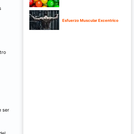
s
Esfuerzo Muscular Excentrico
tro
e ser
del