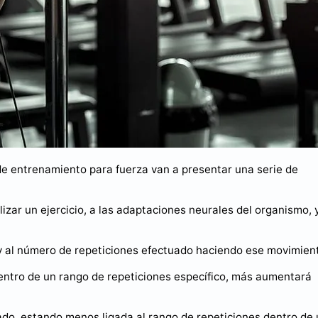
de entrenamiento para fuerza van a presentar una serie de
lizar un ejercicio, a las adaptaciones neurales del organismo, 
 y al número de repeticiones efectuado haciendo ese movimien
ntro de un rango de repeticiones específico, más aumentará
ado, estando menos ligada al rango de repeticiones dentro de