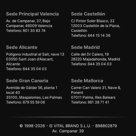
Sede Principal Valencia
Sede Castellón
Av. de Campanar, 37, Bajo
C/ Pintor Soler Blasco, 32
Campanar, 46009 Valencia
12003 Castellón de la Plana,
Telefono: 601 30 83 74
Castellón
Telefono: 644 15 14 36
Sede Alicante
Sede Madrid
Polígono industrial el Salt, nave 13
Calle del Dr Calero, 19
03550 Sant Joan d'Alacant,
28220 Majadahonda, Madrid
Alicante
Telefono: 644 35 04 03
Telefono: 644 35 04 03
Sede Gran Canaria
Sede Mallorca
Avenida de Gáldar 56, planta 1
Carrer Can Valero 31, Nave 8,
local 40
Ponent
35100, Maspalomas, Las Palmas
07011 Palma, Illes Balears
Telefono: 679 55 59 06
Telefono: 661 38 71 41
© 1998-2026 - IS VITAL BRAND S.L.U. - B98802879
Av. Campanar 39