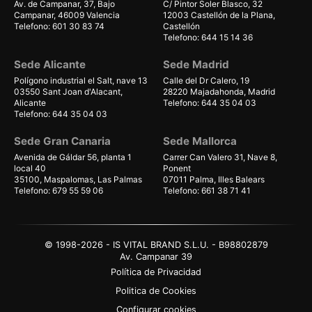
Av. de Campanar, 37, Bajo
C/ Pintor Soler Blasco, 32
Campanar, 46009 Valencia
12003 Castellón de la Plana,
Telefono: 601 30 83 74
Castellón
Telefono: 644 15 14 36
Sede Alicante
Sede Madrid
Polígono industrial el Salt, nave 13
Calle del Dr Calero, 19
03550 Sant Joan d'Alacant,
28220 Majadahonda, Madrid
Alicante
Telefono: 644 35 04 03
Telefono: 644 35 04 03
Sede Gran Canaria
Sede Mallorca
Avenida de Gáldar 56, planta 1
Carrer Can Valero 31, Nave 8,
local 40
Ponent
35100, Maspalomas, Las Palmas
07011 Palma, Illes Balears
Telefono: 679 55 59 06
Telefono: 661 38 71 41
© 1998-2026 - IS VITAL BRAND S.L.U. - B98802879
Av. Campanar 39
Política de Privacidad
Politica de Cookies
Configurar cookies