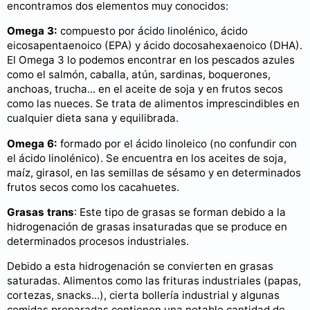
encontramos dos elementos muy conocidos:
Omega 3:
compuesto por ácido linolénico, ácido
eicosapentaenoico (EPA) y ácido docosahexaenoico (DHA).
El Omega 3 lo podemos encontrar en los pescados azules
como el salmón, caballa, atún, sardinas, boquerones,
anchoas, trucha... en el aceite de soja y en frutos secos
como las nueces. Se trata de alimentos imprescindibles en
cualquier dieta sana y equilibrada.
Omega 6:
formado por el ácido linoleico (no confundir con
el ácido linolénico). Se encuentra en los aceites de soja,
maíz, girasol, en las semillas de sésamo y en determinados
frutos secos como los cacahuetes.
Grasas trans
: Este tipo de grasas se forman debido a la
hidrogenación de grasas insaturadas que se produce en
determinados procesos industriales.
Debido a esta hidrogenación se convierten en grasas
saturadas. Alimentos como las frituras industriales (papas,
cortezas, snacks...), cierta bollería industrial y algunas
comidas preparadas contienen una notable cantidad de